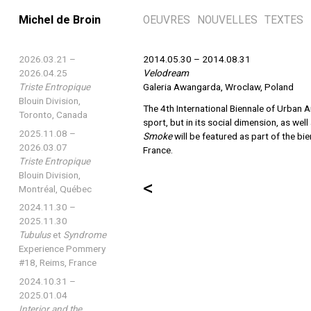
Michel de Broin
OEUVRES
NOUVELLES
TEXTES
2026.03.21 –
2014.05.30 – 2014.08.31
2026.04.25
Velodream
Triste Entropique
Galeria Awangarda
, Wroclaw, Poland
Blouin Division,
The 4th International Biennale of Urban 
Toronto, Canada
sport, but in its social dimension, as wel
2025.11.08 –
Smoke
will be featured as part of the b
2026.03.07
France.
Triste Entropique
Blouin Division,
<
Montréal, Québec
2024.11.30 –
2025.11.30
Tubulus
et
Syndrome
Experience Pommery
#18, Reims, France
2024.10.31 –
2025.01.04
Interior and the