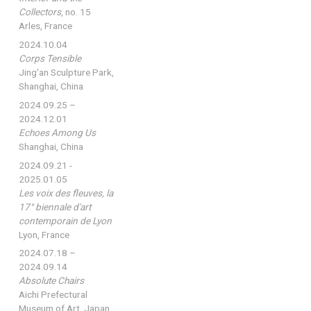
Collectors
, no. 15
Arles, France
2024.10.04
Corps Tensible
Jing'an Sculpture Park,
Shanghai, China
2024.09.25 –
2024.12.01
Echoes Among Us
Shanghai, China
2024.09.21 -
2025.01.05
Les voix des fleuves, la
17° biennale d'art
contemporain de Lyon
Lyon, France
2024.07.18 –
2024.09.14
Absolute Chairs
Aichi Prefectural
Museum of Art, Japan