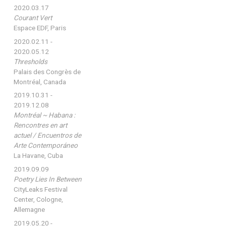
2020.03.17
Courant Vert
Espace EDF, Paris
2020.02.11 -
2020.05.12
Thresholds
Palais des Congrès de
Montréal, Canada
2019.10.31 -
2019.12.08
Montréal ~ Habana :
Rencontres en art
actuel / Encuentros de
Arte Contemporáneo
La Havane, Cuba
2019.09.09
Poetry Lies In Between
CityLeaks Festival
Center, Cologne,
Allemagne
2019.05.20 -