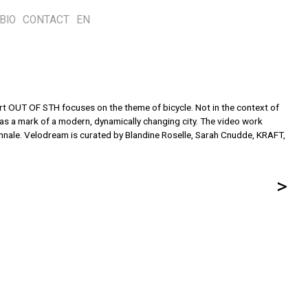
BIO
CONTACT
EN
Art OUT OF STH focuses on the theme of bicycle. Not in the context of
l as a mark of a modern, dynamically changing city. T
he video work
iennale. Velodream is curated by Blandine Roselle, Sarah Cnudde, KRAFT,
>