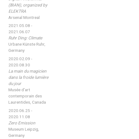
(BIAN), organized by
ELEKTRA
Arsenal Montreal
2021.05.08 -
2021.06.07
Ruhr Ding: Climate
Urbane Künste Ruhr,
Germany
2020.02.09 -
2020.08.30
La main du magicien
dans la froide lumière
du jour
Musée d'art
contemporain des
Laurentides, Canada
2020.06.25 -
2020.11.08
Zero Emission
Museum Leipzig,
Germany