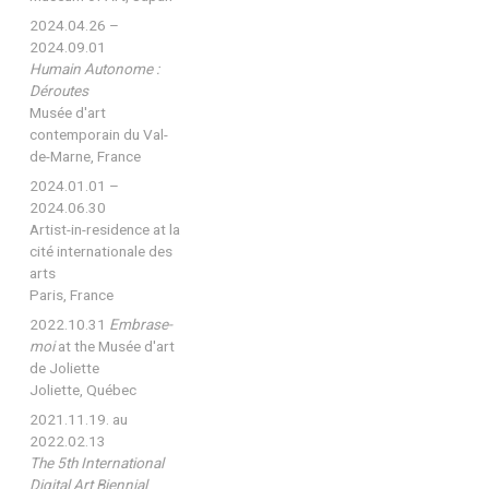
2024.04.26 –
2024.09.01
Humain Autonome :
Déroutes
Musée d'art
contemporain du Val-
de-Marne, France
2024.01.01 –
2024.06.30
Artist-in-residence at la
cité internationale des
arts
Paris, France
2022.10.31
Embrase-
moi
at the Musée d'art
de Joliette
Joliette, Québec
2021.11.19. au
2022.02.13
The 5th International
Digital Art Biennial