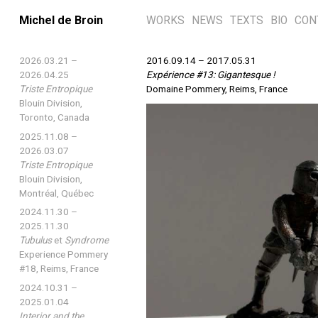
Michel de Broin
WORKS
NEWS
TEXTS
BIO
CON
2026.03.21 –
2016.09.14 – 2017.05.31
2026.04.25
Expérience #13: Gigantesque !
Triste Entropique
Domaine Pommery
, Reims, France
Blouin Division,
Toronto, Canada
2025.11.08 –
2026.03.07
Triste Entropique
Blouin Division,
Montréal, Québec
2024.11.30 –
2025.11.30
Tubulus
et
Syndrome
Experience Pommery
#18, Reims, France
2024.10.31 –
2025.01.04
Interior and the