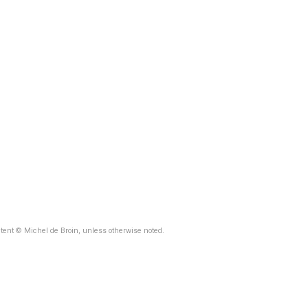
ntent © Michel de Broin, unless otherwise noted.