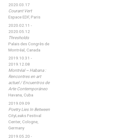
2020.03.17
Courant Vert
Espace EDF, Paris
2020.02.11 -
2020.05.12
Thresholds
Palais des Congrès de
Montréal, Canada
2019.10.31 -
2019.12.08
Montréal ~ Habana :
Rencontres en art
actuel / Encuentros de
Arte Contemporáneo
Havana, Cuba
2019.09.09
Poetry Lies In Between
CityLeaks Festival
Center, Cologne,
Germany
2019.05.20 -