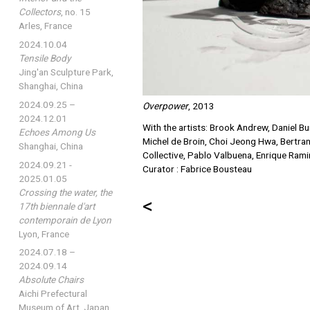
Collectors
, no. 15
Arles, France
2024.10.04
Tensile Body
Jing'an Sculpture Park,
Shanghai, China
2024.09.25 –
Overpower
, 2013
2024.12.01
With the artists: Brook Andrew, Daniel Bur
Echoes Among Us
Michel de Broin, Choi Jeong Hwa, Bertra
Shanghai, China
Collective, Pablo Valbuena, Enrique Rami
2024.09.21 -
Curator : Fabrice Bousteau
2025.01.05
Crossing the water, the
<
17th biennale d'art
contemporain de Lyon
Lyon, France
2024.07.18 –
2024.09.14
Absolute Chairs
Aichi Prefectural
Museum of Art, Japan