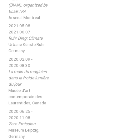
(BIAN), organized by
ELEKTRA
Arsenal Montreal
2021.05.08 -
2021.06.07
Ruhr Ding: Climate
Urbane Künste Ruhr,
Germany
2020.02.09 -
2020.08.30
La main du magicien
dans la froide lumière
du jour
Musée d'art
contemporain des
Laurentides, Canada
2020.06.25 -
2020.11.08
Zero Emission
Museum Leipzig,
Germany