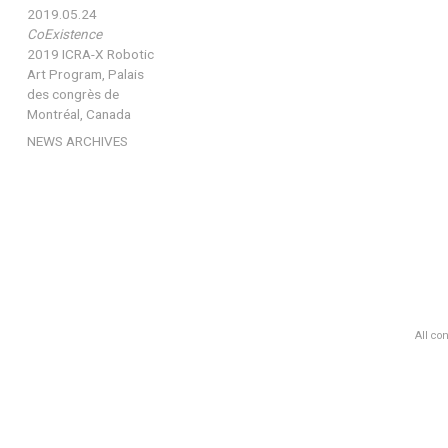
2019.05.24
CoExistence
2019 ICRA-X Robotic
Art Program, Palais
des congrès de
Montréal, Canada
NEWS ARCHIVES
All co