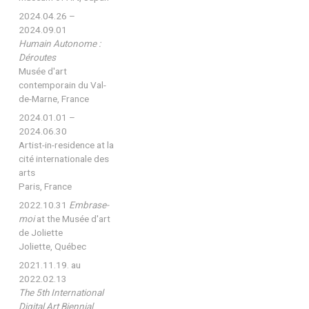
2024.04.26 –
2024.09.01
Humain Autonome :
Déroutes
Musée d'art
contemporain du Val-
de-Marne, France
2024.01.01 –
2024.06.30
Artist-in-residence at la
cité internationale des
arts
Paris, France
2022.10.31
Embrase-
moi
at the Musée d'art
de Joliette
Joliette, Québec
2021.11.19. au
2022.02.13
The 5th International
Digital Art Biennial