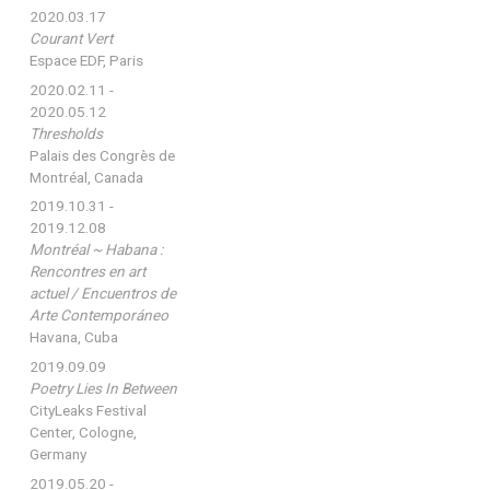
2020.03.17
Courant Vert
Espace EDF, Paris
2020.02.11 -
2020.05.12
Thresholds
Palais des Congrès de
Montréal, Canada
2019.10.31 -
2019.12.08
Montréal ~ Habana :
Rencontres en art
actuel / Encuentros de
Arte Contemporáneo
Havana, Cuba
2019.09.09
Poetry Lies In Between
CityLeaks Festival
Center, Cologne,
Germany
2019.05.20 -