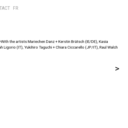
TACT
FR
v
With the artists Mariechen Danz + Kerstin Brätsch (IE/DE), Kasia
Ligorio (IT), Yukihiro Taguchi + Chiara Ciccarello (JP/IT), Raul Walch
>