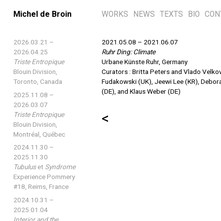
Michel de Broin
WORKS
NEWS
TEXTS
BIO
CON
2026.03.21 –
2021.05.08 – 2021.06.07
2026.04.25
Ruhr Ding: Climate
Triste Entropique
Urbane Künste Ruhr, Germany
Blouin Division,
Curators : Britta Peters and Vlado Velko
Toronto, Canada
Fudakowski (UK), Jeewi Lee (KR), Deborah 
(DE), and Klaus Weber (DE)
2025.11.08 –
2026.03.07
<
Triste Entropique
Blouin Division,
Montréal, Québec
2024.11.30 –
2025.11.30
Tubulus
et
Syndrome
Experience Pommery
#18, Reims, France
2024.10.31 –
2025.01.04
Interior and the