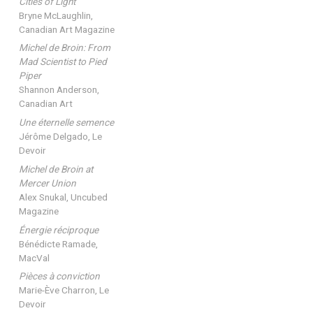
Cities of Light
Bryne McLaughlin,
Canadian Art Magazine
Michel de Broin: From
Mad Scientist to Pied
Piper
Shannon Anderson,
Canadian Art
Une éternelle semence
Jérôme Delgado, Le
Devoir
Michel de Broin at
Mercer Union
Alex Snukal, Uncubed
Magazine
Énergie réciproque
Bénédicte Ramade,
MacVal
Pièces à conviction
Marie-Ève Charron, Le
Devoir