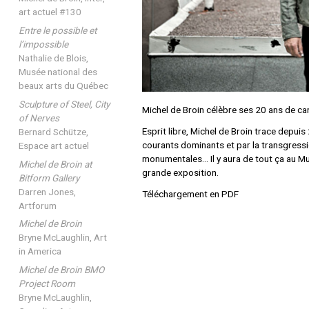
art actuel #130
Entre le possible et
l’impossible
Nathalie de Blois,
Musée national des
beaux arts du Québec
Sculpture of Steel, City
Michel de Broin célèbre ses 20 ans de ca
of Nerves
Esprit libre, Michel de Broin trace depui
Bernard Schütze,
courants dominants et par la transgress
Espace art actuel
monumentales… Il y aura de tout ça au M
Michel de Broin at
grande exposition.
Bitform Gallery
Darren Jones,
Téléchargement en PDF
Artforum
Michel de Broin
Bryne McLaughlin, Art
in America
Michel de Broin BMO
Project Room
Bryne McLaughlin,