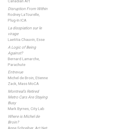
Canadian Art
Disruption From Within
Rodney LaTourelle,
Plug-In ICA
La disspiation sur le
virage
Laetitia Chauvin, Esse
A Logic of Being
Against?
Bernard Lamarche,
Parachute
Entrevue
Michel de Broin, Etienne
Zack, Mass MoCA
Montreal’s Retired
Metro Cars Are Staying
Busy
Mark Byrnes, City Lab
Where is Michel de
Broin?
Anne Schreiber, Art Net