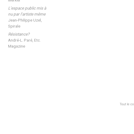
Merkel
L’espace public mis à
nu par l’artiste même
Jean-Philippe Uzel,
Spirale
Résistance?
André-L. Paré, Etc.
Magazine
Tout le c