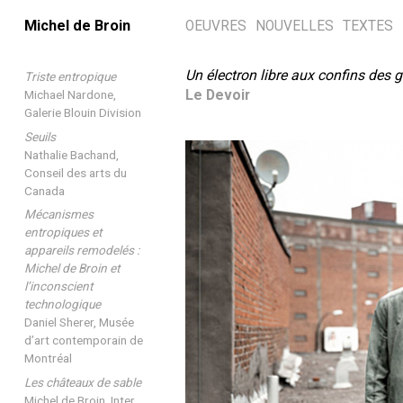
Michel de Broin
OEUVRES
NOUVELLES
TEXTES
Un électron libre aux confins des 
Triste entropique
Le Devoir
Michael Nardone,
Galerie Blouin Division
Seuils
Nathalie Bachand,
Conseil des arts du
Canada
Mécanismes
entropiques et
appareils remodelés :
Michel de Broin et
l’inconscient
technologique
Daniel Sherer, Musée
d’art contemporain de
Montréal
Les châteaux de sable
Michel de Broin, Inter,