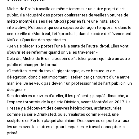
Michel de Broin travaille en même temps sur un autre projet d’art
public. Il a récupéré des portes coulissantes de vieilles voitures de
métro montréalaises (les MR­63) pour en faire une installation
interactive, Politesse, qui sera exposée de façon temporaire dans le
centre-ville de Montréal, l’été prochain, dans le cadre de l’événement
KM3 du Quartier des spectacles.
«Je vais placer 16 portes l’une à la suite de l’autre, di-t-­il. Elles vont
s’ouvrir et se refermer quand on va les traverser.»
Cela dit, Michel de Broin a besoin de l’atelier pour rejoindre un autre
public et changer de format.
«Dendrites, c’est du travail gigantesque, avec beaucoup de
délégation, donc c’est important, l’atelier, car ça nourrit d’une autre
manière. Je ne veux pas devenir un professionnel de l’art public ni un
designer.»
Ses dernières oeuvres d’atelier, il les présente, jusqu’à dimanche, à
l’espace torontois de la galerie Division, avant Montréal en 2017. La
Presse y a découvert des oeuvres hétéroclites, architecturales,
comme sa série Drunkated, ou surréalistes comme Head, une
sculpture en Forton plaqué aluminium. Des oeuvres en porte-­à-­faux
les unes avec les autres et pour lesquelles le travail conceptuel a
primé.