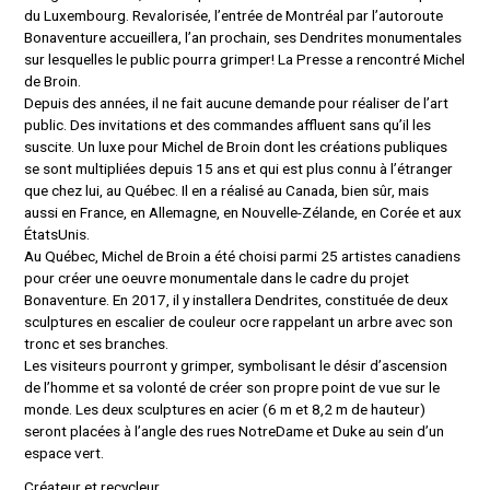
du Luxembourg. Revalorisée, l’entrée de Montréal par l’autoroute
Bonaventure accueillera, l’an prochain, ses Dendrites monumentales
sur lesquelles le public pourra grimper! La Presse a rencontré Michel
de Broin.
Depuis des années, il ne fait aucune demande pour réaliser de l’art
public. Des invitations et des commandes affluent sans qu’il les
suscite. Un luxe pour Michel de Broin dont les créations publiques
se sont multipliées depuis 15 ans et qui est plus connu à l’étranger
que chez lui, au Québec. Il en a réalisé au Canada, bien sûr, mais
aussi en France, en Allemagne, en Nouvelle-Zélande, en Corée et aux
États­Unis.
Au Québec, Michel de Broin a été choisi parmi 25 artistes canadiens
pour créer une oeuvre monumentale dans le cadre du projet
Bonaventure. En 2017, il y installera Dendrites, constituée de deux
sculptures en escalier de couleur ocre rappelant un arbre avec son
tronc et ses branches.
Les visiteurs pourront y grimper, symbolisant le désir d’ascension
de l’homme et sa volonté de créer son propre point de vue sur le
monde. Les deux sculptures en acier (6 m et 8,2 m de hauteur)
seront placées à l’angle des rues Notre­Dame et Duke au sein d’un
espace vert.
Créateur et recycleur