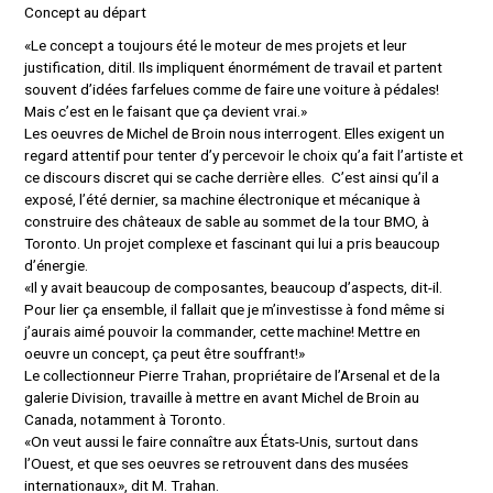
Concept au départ
«Le concept a toujours été le moteur de mes projets et leur
justification, dit­il. Ils impliquent énormément de travail et partent
souvent d’idées farfelues comme de faire une voiture à pédales!
Mais c’est en le faisant que ça devient vrai.»
Les oeuvres de Michel de Broin nous interrogent. Elles exigent un
regard attentif pour tenter d’y percevoir le choix qu’a fait l’artiste et
ce discours discret qui se cache derrière elles. C’est ainsi qu’il a
exposé, l’été dernier, sa machine électronique et mécanique à
construire des châteaux de sable au sommet de la tour BMO, à
Toronto. Un projet complexe et fascinant qui lui a pris beaucoup
d’énergie.
«Il y avait beaucoup de composantes, beaucoup d’aspects, dit-­il.
Pour lier ça ensemble, il fallait que je m’investisse à fond même si
j’aurais aimé pouvoir la commander, cette machine! Mettre en
oeuvre un concept, ça peut être souffrant!»
Le collectionneur Pierre Trahan, propriétaire de l’Arsenal et de la
galerie Division, travaille à mettre en avant Michel de Broin au
Canada, notamment à Toronto.
«On veut aussi le faire connaître aux États-­Unis, surtout dans
l’Ouest, et que ses oeuvres se retrouvent dans des musées
internationaux», dit M. Trahan.